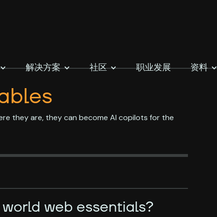
解决方案
社区
职业发展
资料
ables
e they are, they can become AI copilots for the
 world web essentials?