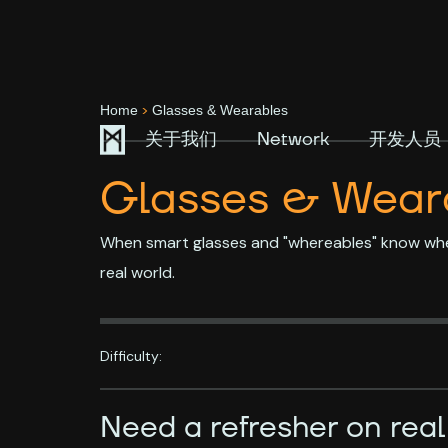
>
Home
Glasses & Wearables
关于我们
Network
开发人员
Glasses & Wear
When smart glasses and "whereables" know wher
real world.
Difficulty:
Need a refresher on real