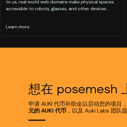
to us, real world web domains make physical spaces
accessible to robots, glasses, and other devices.
Learn more
想在 poseme
申请 AUKI 代币补助金以启动您的项目
元的 AUKI 代币
，以及 Auki Labs