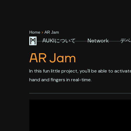
>
Home
AR Jam
AUKIについて
Network
デベ
AR Jam
In this fun little project, you'll be able to acti
hand and fingers in real-time.