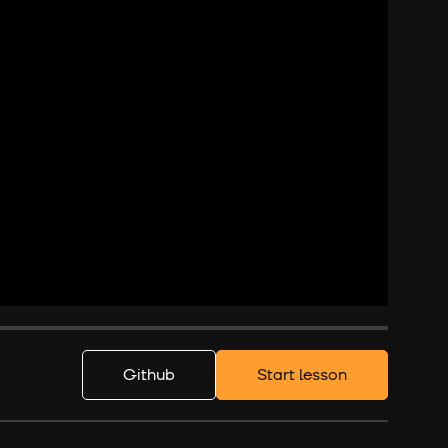
Github
Start lesson