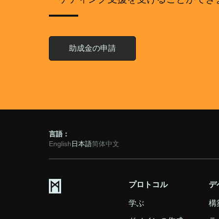
助成金の申請
言語：
English
日本語
简体中文
プロトコル
デ
学ぶ
構