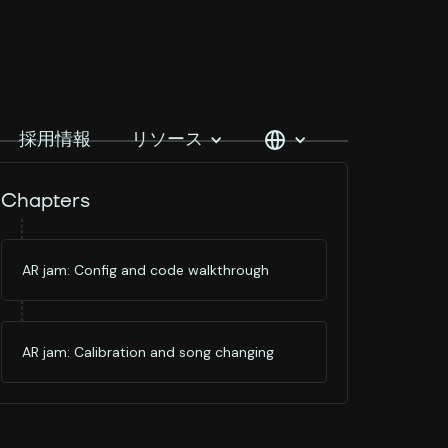
採用情報
リソース
Chapters
AR jam: Config and code walkthrough
AR jam: Calibration and song changing