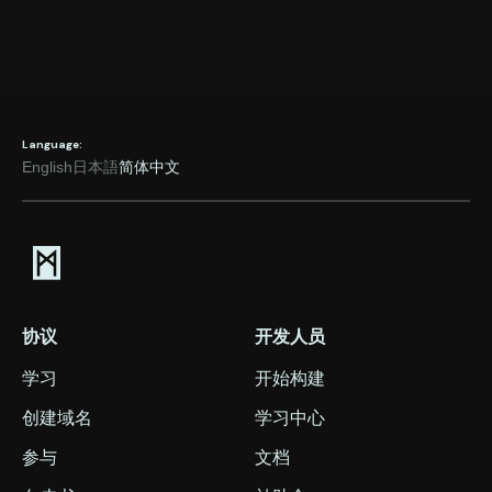
To gather feedback on
Account Data
Legitimate interest to
our products, services,
improve products and
or features
services
To provide information
Account Data,
Consent, which you
on products or services
Preference Data
may withdraw any
that may be of interest
time
to you
Language:
English
日本語
简体中文
协议
开发人员
学习
开始构建
创建域名
学习中心
参与
文档