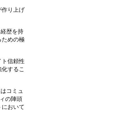
が作り上げ
い経歴を持
るための極
イト信頼性
強化するこ
彼はコミュ
ティの陣頭
トにおいて