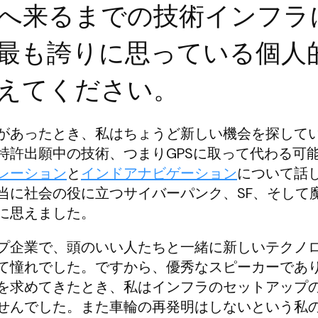
へ来るまでの技術インフラ
最も誇りに思っている個人
えてください。
があったとき、私はちょうど新しい機会を探して
特許出願中の技術、つまりGPSに取って代わる可
レーション
と
インドアナビゲーション
について話
当に社会の役に立つサイバーパンク、SF、そして
に思えました。
プ企業で、頭のいい人たちと一緒に新しいテクノ
て憧れでした。ですから、優秀なスピーカーであ
を求めてきたとき、私はインフラのセットアップ
せんでした。また車輪の再発明はしないという私