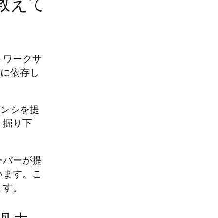
教えて
トワークサ
ムに依存し
テンシを提
く掘り下
。
ーバーが提
います。こ
ます。