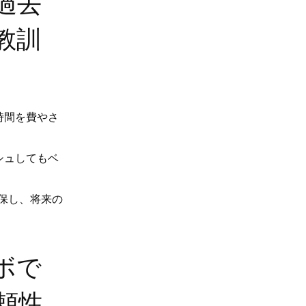
過去
教訓
時間を費やさ
シュしてもベ
を確保し、将来の
ボで
頼性