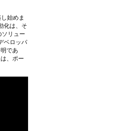
構築し始めま
動化は、そ
のソリュー
デベロッパ
発明であ
後は、ポー