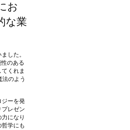
にお
的な業
いました。
能性のある
してくれま
魔法のよう
ロジーを発
りプレゼン
の力になり
の哲学にも