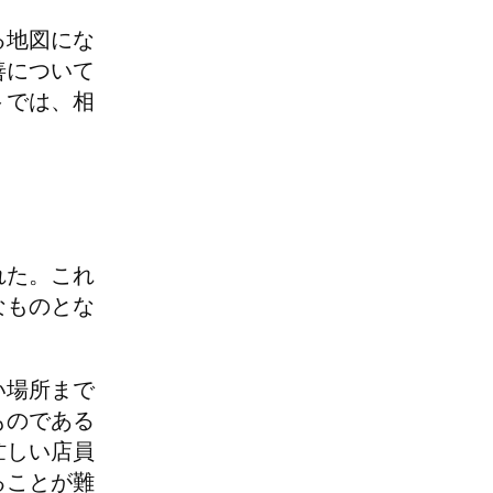
る地図にな
善について
トでは、相
れた。これ
なものとな
い場所まで
ものである
忙しい店員
ることが難