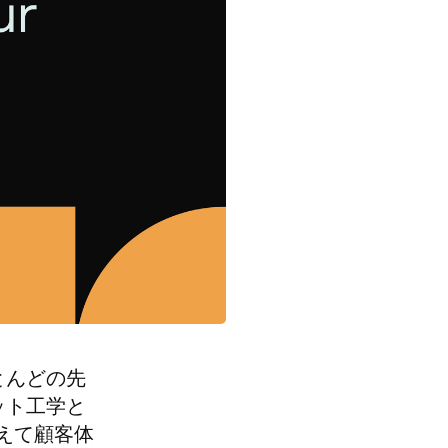
とんどの先
ット工学と
えて顧客体