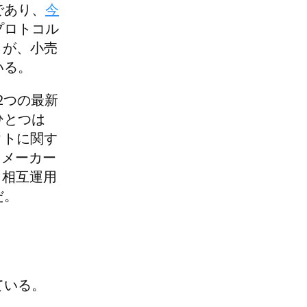
であり、
今
プロトコル
トが、小売
いる。
2つの最新
ひとつは
クトに関す
るメーカー
、相互運用
だ。
ている。