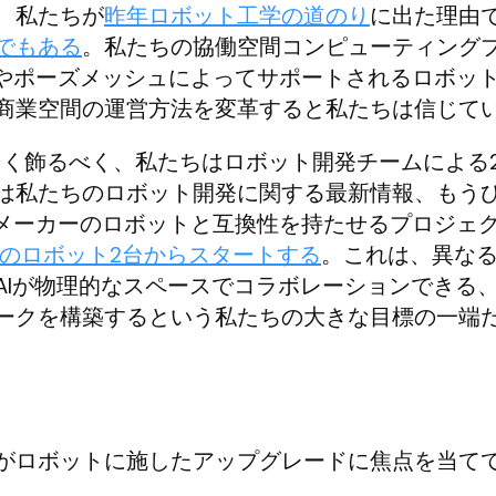
、私たちが
昨年ロボット工学の道のり
に出た理由
でもある
。私たちの協働空間コンピューティング
やポーズメッシュによってサポートされるロボッ
商業空間の運営方法を変革すると私たちは信じて
々しく飾るべく、私たちはロボット開発チームによる
は私たちのロボット開発に関する最新情報、もう
他のメーカーのロボットと互換性を持たせるプロジェ
reeのロボット2台からスタートする
。これは、異な
AIが物理的なスペースでコラボレーションできる
ークを構築するという私たちの大きな目標の一端
がロボットに施したアップグレードに焦点を当て