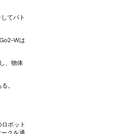
そしてパト
o2-Wは
発し、物体
ある。
のロボット
ワークを通