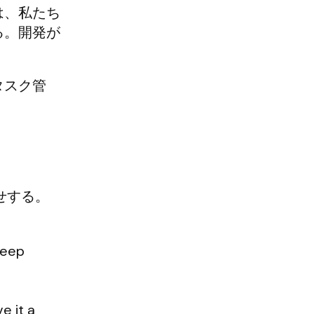
は、私たち
る。開発が
タスク管
見せする。
leep
e it a