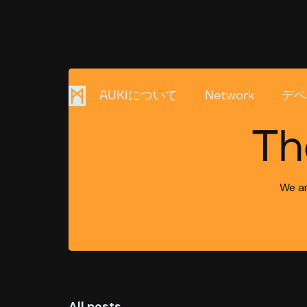
AUKIについて
Network
デベ
Th
We ar
All posts